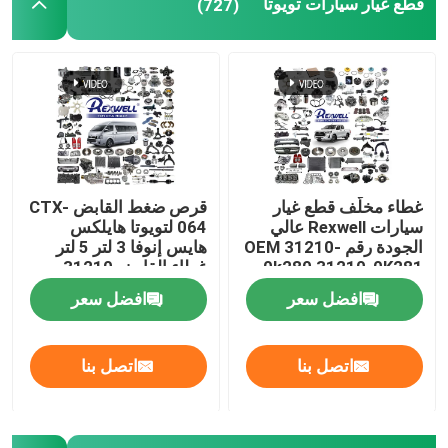
قطع غيار سيارات تويوتا
(727)
فلاتر السيارات
قطع غيار السيارات الأخرى
غطاء مخلّف قطع غيار
قرص ضغط القابض CTX-
سيارات Rexwell عالي
064 لتويوتا هايلكس
الجودة رقم OEM 31210-
هايس إنوفا 3 لتر 5 لتر
0k280 31210-0K281
غطاء القابض 31210-
لسيارات Toyota Hilux
35120
افضل سعر
افضل سعر
Fortuner Hiace
اتصل بنا
اتصل بنا