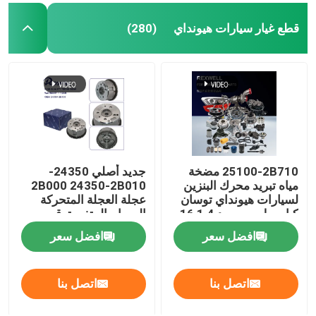
قطع غيار سيارات هيونداي
(280)
25100-2B710 مضخة
جديد أصلي 24350-
مياه تبريد محرك البنزين
2B000 24350-2B010
لسيارات هيونداي توسان
عجلة العجلة المتحركة
كيا سول ريو سيد 1.4 16
الصمام المتغير توقيت
فولت
VVT العجلة لهيونداي كيا
افضل سعر
افضل سعر
الروح G4FC سلسلة
التوقيت مجموعة
اتصل بنا
اتصل بنا