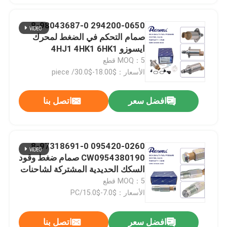
294200-0650 8-98043687-0
صمام التحكم في الضغط لمحرك
ايسوزو 4HJ1 4HK1 6HK1
MOQ：5 قطع
الأسعار：$18.00-$30.0/ piece
افضل سعر
اتصل بنا
095420-0260 8-97318691-0
CW0954380190 صمام ضغط وقود
السكك الحديدية المشتركة لشاحنات
إيسوزو 4HK1 6HK1 6WF1 6WG1
MOQ：5 قطع
6UZ1 نيسان
الأسعار：$7.0-$15.0/PC
افضل سعر
اتصل بنا