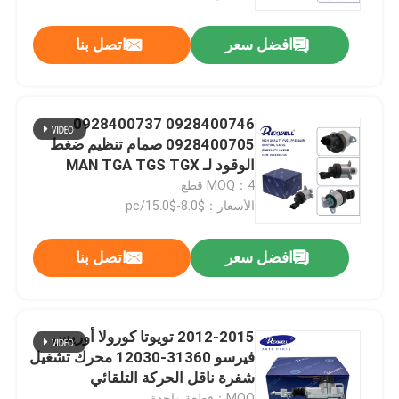
لهيونداي بي إم دبليو رينو فيات
افضل سعر
اتصل بنا
حولنا
جولة في المصنع
0928400746 0928400737
0928400705 صمام تنظيم ضغط
مراقبة الجودة
الوقود لـ MAN TGA TGS TGX
MOQ：4 قطع
الأسعار：$8.0-$15.0/pc
اتصل بنا
افضل سعر
اتصل بنا
أخبار
حالات
2012-2015 تويوتا كورولا أوريس
فيرسو 31360-12030 محرك تشغيل
شفرة ناقل الحركة التلقائي
اطلب اقتباس
MOQ：قطعة واحدة