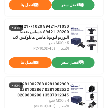
افضل سعر
اتصل بنا
89421-71030 89421-71020
89421-20200 حساس ضغط
التوربو لتويوتا هايس هايلوكس لاند
كروزر فور رنر بريوس كورولا ياريس
MOQ：5 قطع
أفينسيس
الأسعار：$4.0-$10.0/PC
افضل سعر
اتصل بنا
المنزل
0281002909 0281002788
0281002522 0281002867
المنتجات
13537812345 8200600208
46779638 حساس ضغط السكك
MOQ：4 قطع
الحديدية المشتركة من بوش
فيديوهات
الأسعار：$8.0-$15.0/pc