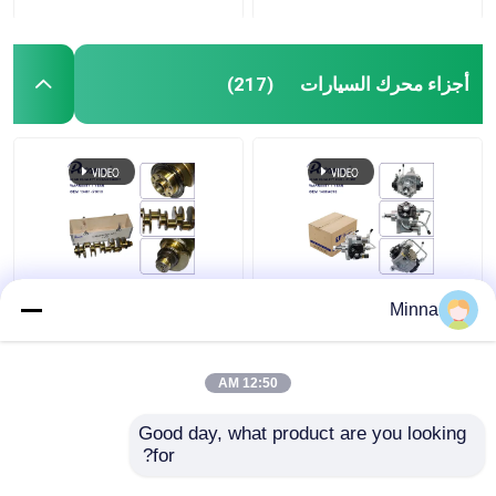
أجزاء محرك السيارات
(217)
1460A096 1460A095
13401-51010 تجميع
Minna
29400-2340 294000-
محرك السيارات العجلة
2330 مجموعة مضخة
للسيارة تويوتا لاند كروزر
حقن الوقود لميتسوبيشي
200 V8 VDJ200
12:50 AM
تريتون L200 2.4L 4N15
1VDFTV ليكسوس
افضل سعر
افضل سعر
الديزل
LX570
Good day, what product are you looking 
for?
اتصل بنا
اتصل بنا