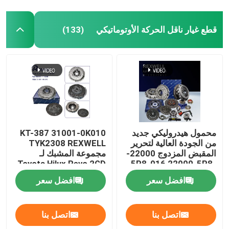
قطع غيار ناقل الحركة الأوتوماتيكي
(133)
محمول هيدروليكي جديد
KT-387 31001-0K010
من الجودة العالية لتحرير
TYK2308 REXWELL
المقبض المزدوج 22000-
مجموعة المشبك لـ
Toyota Hilux Revo 2GD
5P8-016 22000-5P8-
036 لـ Honda Vezel
افضل سعر
افضل سعر
Clutch Kit
220005P8036
اتصل بنا
اتصل بنا