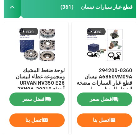
قطع غيار سيارات نيسان
(361)
294200-0360
لوحة ضغط المشبك
A6860VM09A نيسان
ومجموعة غطاء لنيسان
قطع غيار السيارات مضخة
URVAN NV350 E26
الديزل المنظم صمام
أجزاء 30210-3XN0A
التحكم في امتصاص
افضل سعر
افضل سعر
294200-0160
اتصل بنا
اتصل بنا