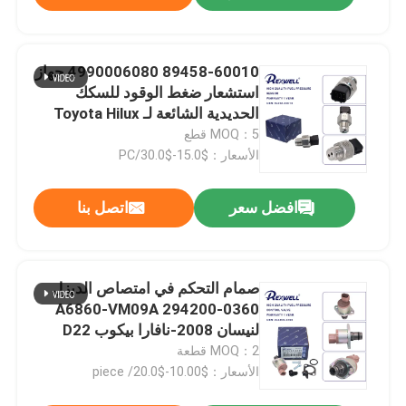
89458-60010 4990006080 جهاز
استشعار ضغط الوقود للسكك
الحديدية الشائعة لـ Toyota Hilux
Corolla RAV4 Prius Avensis
MOQ：5 قطع
الأسعار：$15.0-$30.0/PC
افضل سعر
اتصل بنا
صمام التحكم في امتصاص الديزل
A6860-VM09A 294200-0360
لنيسان 2008-نافارا بيكوب D22
MOQ：2 قطعة
الأسعار：$10.00-$20.0/ piece