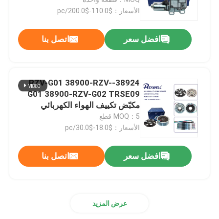
الأسعار：$110.0-$200.0/pc
قطع غيار سيارات تويوتا
افضل سعر
اتصل بنا
قطع غيار سيارات نيسان
38924-RZV-G01 38900-RZV-
قطع غيار سيارات هيونداي
G01 38900-RZV-G02 TRSE09
مكبّض تكييف الهواء الكهربائي
المغناطيسي للمشبك لـ Honda CR-
MOQ：5 قطع
قطع غيار ناقل الحركة الأوتوماتيكي
V CRV
الأسعار：$18.0-$30.0/pc
أجزاء محرك السيارات
افضل سعر
اتصل بنا
قطع تعليق السيارات
عرض المزيد
ممتص صدمات السيارة