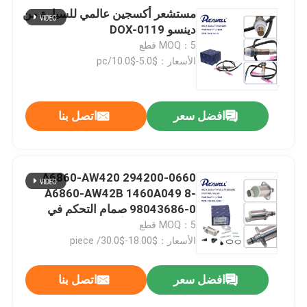
مستشعر أكسجين عالمي للسيارة من
دينسو DOX-0119
MOQ：5 قطع
الأسعار：$5.0-$10.0/pc
افضل سعر
اتصل بنا
294200-0660 A6860-AW420
A6860-AW42B 1460A049 8-
98043686-0 صمام التحكم في
الشفط لنيسان ألميرا نافارا NP300
MOQ：5 قطع
إكس تريل بريميرا ميتسوبيشي
الأسعار：$18.00-$30.0/ piece
افضل سعر
اتصل بنا