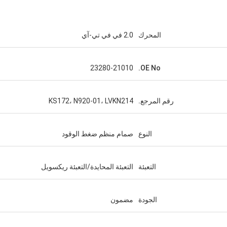
المحرك
2.0 في في تي-آي
23280-21010
OE No.
رقم المرجع.
KS172، N920-01، LVKN214
النوع
صمام منظم ضغط الوقود
التعبئة
التعبئة المحايدة/التعبئة ريكسويل
الجودة
مضمون