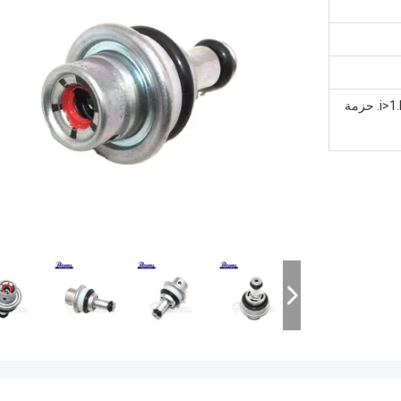
<i>1.Rexwell Brand Package</i> <b>1. حزمة