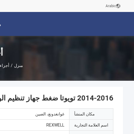
Arabic
م
أ
منزل
/
أجزاء
2014-2016 تويوتا ضغط جهاز تنظيم الوقود صمام 23280-21010
مكان المنشأ
غوانغدونغ، الصين
اسم العلامة التجارية
REXWELL