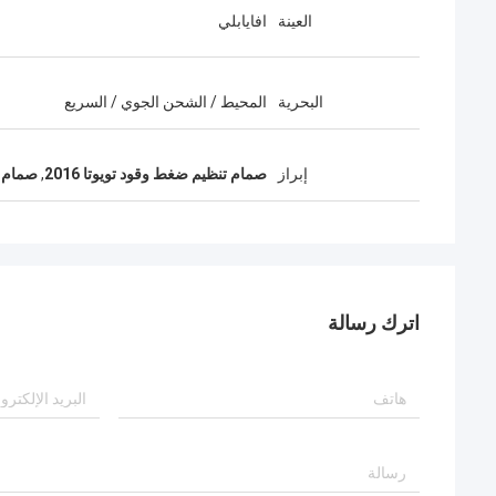
العينة
افايابلي
البحرية
المحيط / الشحن الجوي / السريع
إبراز
صمام تنظيم ضغط وقود تويوتا 2016
,
صمام تنظ
اترك رسالة