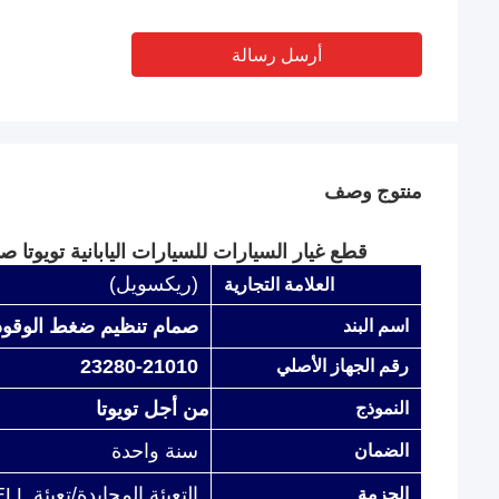
أرسل رسالة
منتوج وصف
قطع غيار السيارات للسيارات اليابانية تويوتا صمام جهاز تنظ
(ريكسويل)
العلامة التجارية
صمام تنظيم ضغط الوقود
اسم البند
23280-21010
رقم الجهاز الأصلي
من أجل تويوتا
النموذج
سنة واحدة
الضمان
التعبئة المحايدة/تعبئة REXWELL/حسب متطلبات العملاء
الحزمة