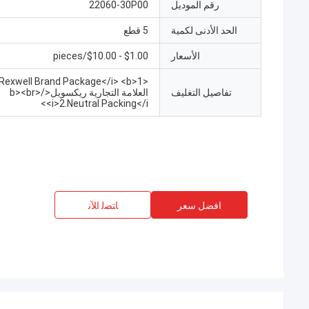
رقم الموديل
22060-30P00
الحد الأدنى لكمية
5 قطع
الأسعار
$1.00 - $10.00/pieces
تفاصيل التغليف
العلامة التجارية ريكسويل</b><br>
<i>2.Neutral Packing</i>
افضل سعر
ﺎﺘﺼﻟ ﺍﻶﻧ