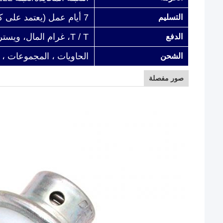
7 أيام عمل (يعتمد على كمية الطلب)
التسليم
T / T، غرام المال، ويسترن يونيون، باي بال، L / C
الدفع
الحاويات ، المجموعات ،
الشحن
صور مفصلة