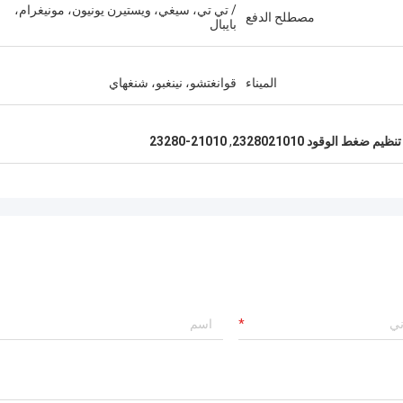
/ تي تي، سيغي، ويستيرن يونيون، مونيغرام،
مصطلح الدفع
بايبال
الميناء
قوانغتشو، نينغبو، شنغهاي
يم ضغط الوقود 2328021010
,
23280-21010