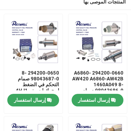
المنتجات الموصى بها
294200-0650 8-
294200-0660 A6860-
AW420 A6860-AW42B
98043687-0 صمام
1460A049 8-
التحكم في الضغط
98043686-0 صمام
لمحرك ايسوزو 4HJ1
المنزل
التحكم في الشفط
4HK1 6HK1
إرسال استفسار
إرسال استفسار
لنيسان ألميرا نافارا
NP300 إكس تريل
المنتجات
بريميرا ميتسوبيشي
فيديوهات