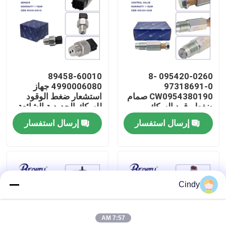
حولنا
جولة في المصنع
89458-60010
095420-0260 8-
97318691-0
4990006080 جهاز
مراقبة الجودة
CW0954380190 صمام
استشعار ضغط الوقود
ضغط وقود السكك
للسكك الحديدية الشائعة
الحديدية المشتركة
لـ Toyota Hilux Corolla
إرسال استفسار
إرسال استفسار
اتصل بنا
لشاحنات إيسوزو 4HK1
RAV4 Prius Avensis
6HK1 6WF1 6WG1
6UZ1 نيسان
أخبار
Cindy
حالات
7:57 AM
اطلب اقتباس