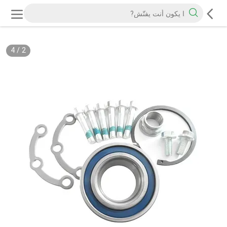
4
/
2