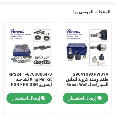
المنتجات الموصى بها
1-87830064-0 KP224
2904109XPW01A
طقم وصلة كروية لتعليق
King Pin Kit لشاحنة
المنزل
السيارات لـ Great Wall
ايسوزو FSR FRR SBR
المنتجات
إرسال استفسار
إرسال استفسار
فيديوهات