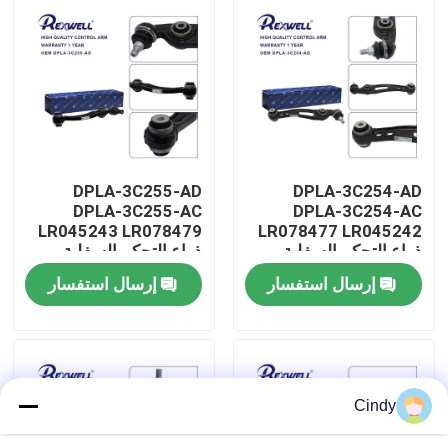
حولنا
جولة في المصنع
مراقبة الجودة
DPLA-3C255-AD
DPLA-3C254-AD
DPLA-3C255-AC
DPLA-3C254-AC
LR045243 LR078479
LR078477 LR045242
اتصل بنا
ذراع التحكم السفلية
ذراع التحكم السفلية
الأمامية الخلفية لشركة
لشركة Range Rover
إرسال استفسار
إرسال استفسار
Land Rover
Range Rover Land
أخبار
Rover
حالات
Cindy
اطلب اقتباس