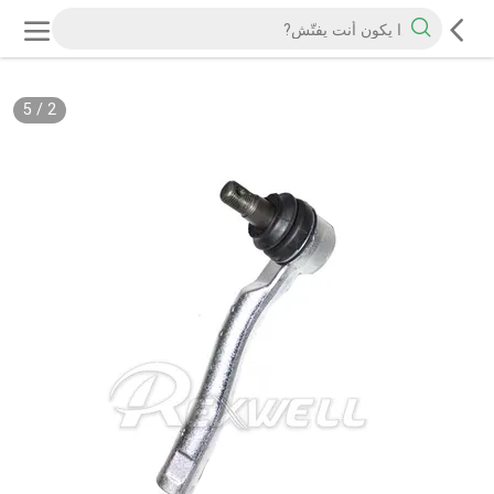
5
/
2