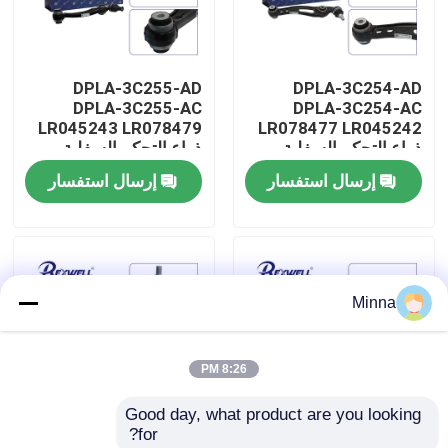
حولنا
DPLA-3C255-AD
DPLA-3C254-AD
DPLA-3C255-AC
DPLA-3C254-AC
جولة في المصنع
LR045243 LR078479
LR078477 LR045242
ذراع التحكم السفلية
ذراع التحكم السفلية
الأمامية الخلفية لشركة
لشركة Range Rover
إرسال استفسار
إرسال استفسار
مراقبة الجودة
Land Rover
Range Rover Land
Rover
اتصل بنا
Minna
أخبار
8:26 PM
حالات
Good day, what product are you looking 
for?
اطلب اقتباس
JPLA-3C255-BA ذراع
LR034220 LR045245