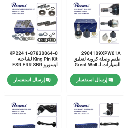
1-87830064-0 KP224
2904109XPW01A
طقم وصلة كروية لتعليق
King Pin Kit لشاحنة
السيارات لـ Great Wall
ايسوزو FSR FRR SBR
إرسال استفسار
إرسال استفسار
المنزل
المنتجات
فيديوهات