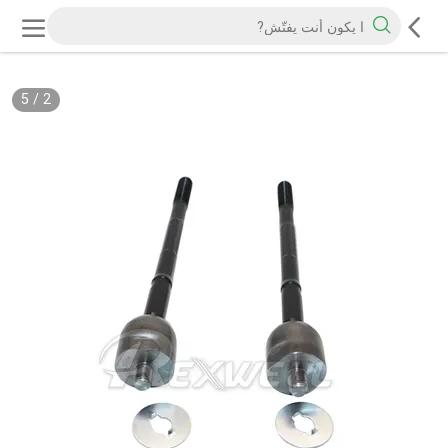
5
/
2