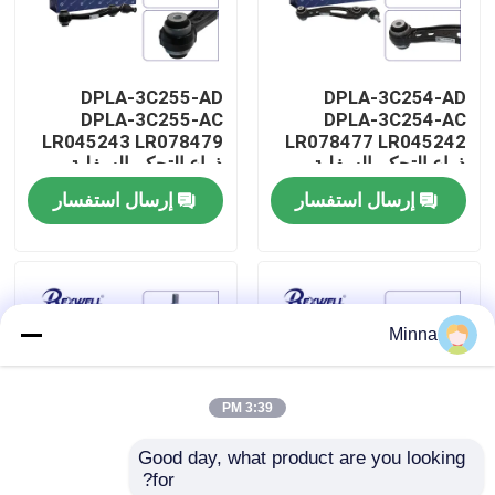
حولنا
DPLA-3C255-AD
DPLA-3C254-AD
DPLA-3C255-AC
DPLA-3C254-AC
جولة في المصنع
LR045243 LR078479
LR078477 LR045242
ذراع التحكم السفلية
ذراع التحكم السفلية
الأمامية الخلفية لشركة
لشركة Range Rover
إرسال استفسار
إرسال استفسار
مراقبة الجودة
Land Rover
Range Rover Land
Rover
اتصل بنا
Minna
أخبار
3:39 PM
حالات
Good day, what product are you looking 
for?
اطلب اقتباس
JPLA-3C255-BA ذراع
LR034220 LR045245