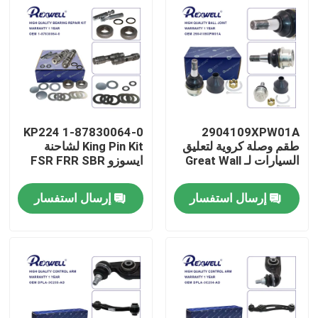
1-87830064-0 KP224
2904109XPW01A
طقم وصلة كروية لتعليق
King Pin Kit لشاحنة
السيارات لـ Great Wall
ايسوزو FSR FRR SBR
إرسال استفسار
إرسال استفسار
المنزل
المنتجات
فيديوهات