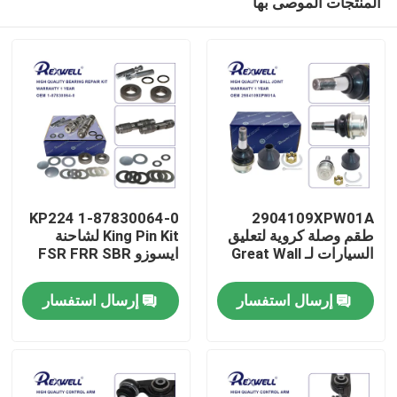
المنتجات الموصى بها
1-87830064-0 KP224
2904109XPW01A
طقم وصلة كروية لتعليق
King Pin Kit لشاحنة
السيارات لـ Great Wall
ايسوزو FSR FRR SBR
المنزل
إرسال استفسار
إرسال استفسار
المنتجات
فيديوهات