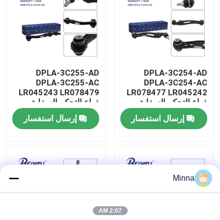
حولنا
جولة في المصنع
DPLA-3C255-AD
DPLA-3C254-AD
DPLA-3C255-AC
DPLA-3C254-AC
مراقبة الجودة
LR045243 LR078479
LR078477 LR045242
ذراع التحكم السفلية
ذراع التحكم السفلية
الأمامية الخلفية لشركة
لشركة Range Rover
إرسال استفسار
إرسال استفسار
اتصل بنا
Land Rover
Range Rover Land
Rover
أخبار
Minna
حالات
2:07 AM
اطلب اقتباس