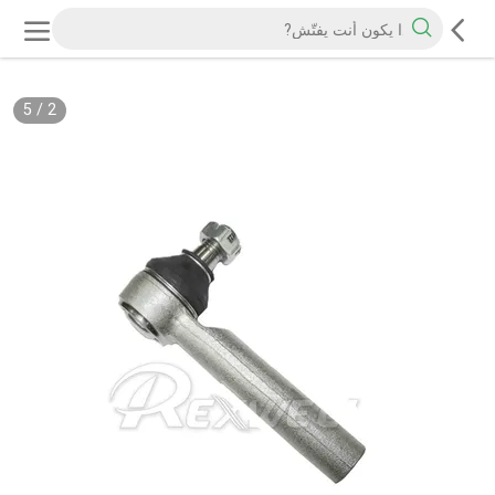
5
/
2