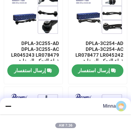
حولنا
جولة في المصنع
DPLA-3C255-AD
DPLA-3C254-AD
DPLA-3C255-AC
DPLA-3C254-AC
مراقبة الجودة
LR045243 LR078479
LR078477 LR045242
ذراع التحكم السفلية
ذراع التحكم السفلية
الأمامية الخلفية لشركة
لشركة Range Rover
إرسال استفسار
إرسال استفسار
اتصل بنا
Land Rover
Range Rover Land
Rover
أخبار
Minna
حالات
7:36 AM
اطلب اقتباس