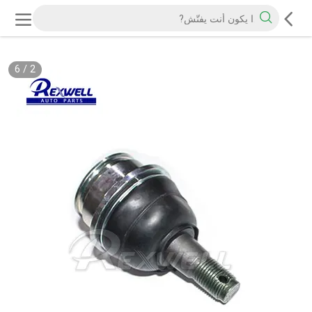
6
/
2