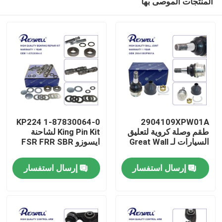
المنتجات الموصى بها
1-87830064-0 KP224
2904109XPW01A
طقم وصلة كروية لتعليق
King Pin Kit لشاحنة
السيارات لـ Great Wall
ايسوزو FSR FRR SBR
المنزل
إرسال استفسار
إرسال استفسار
المنتجات
فيديوهات