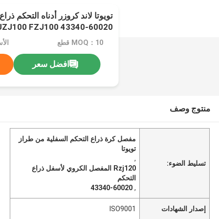
UZJ100 FZJ100 43340-60020
MOQ：10 قطع
الأس
افضل سعر
منتوج وصف
مفصل كرة ذراع التحكم السفلية من طراز
تويوتا
,
تسليط الضوء:
Rzj120 المفصل الكروي لأسفل ذراع
التحكم
43340-60020
,
إصدار الشهادات
ISO9001