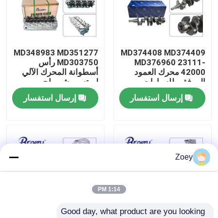
حولنا
MD348983 MD351277
MD374408 MD374409
جولة في المصنع
MD376960 23111-
MD303750 رأس
42000 محرك العمود
أسطوانة المحرك الآلي
المرفقي للسيارات
لميتسوبيشي باجيرو
مراقبة الجودة
لميتسوبيشي باجيرو
L300 مونتيرو 4D56T
إرسال استفسار
إرسال استفسار
L200 مونتيرو 4D56T
D4BH D4BA
هيونداي D4BH D4BA
اتصل بنا
أخبار
Zoey
حالات
1:14 PM
Good day, what product are you looking 
اطلب اقتباس