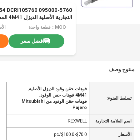
التجارية 
المشترك للسكك الحديدية مضخة ا
MOQ：قطعة واحدة
الأسعار
لشركة Mitsubishi Pajero L200
افضل سعر
منتوج وصف
فوهات حقن وقود الديزل الأصلية
,
4M41 فوهات حقن الوقود
,
تسليط الضوء:
فوهات حقن الوقود من Mitsubishi
Pajero
اسم العلامة التجارية
REXWELL
الأسعار
$70.0-$100.0/pc