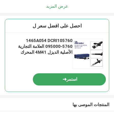
عرض المزيد
احصل على افضل سعر ل
1465A054 DCRI105760
095000-5760 العلامة التجارية
الأصلية الديزل 4M41 المحرك
الضغط العالي المشترك للسكك
الحديدية مضخة الوقود مجتمع
فوهات لشركة Mitsubishi Pajero
L200
استمر
المنتجات الموصى بها