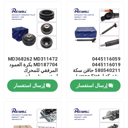
MD368262 MD311472
0445116059
0445116019
MD187704 بكرة العمود
580540211 حاقن سكة
المرفقي للمحرك
مشتركة لـ I-veco Fiat
لميتسوبيشي باجيرو
6G72 6G74 L200
إرسال استفسار
إرسال استفسار
المنزل
المنتجات
فيديوهات