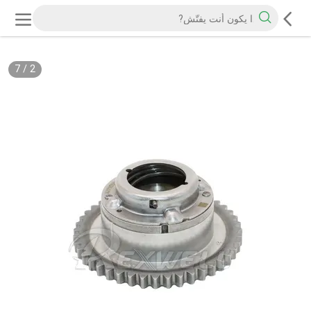
7
/
2