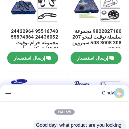
حولنا
9822827180 مجموعة
95516740 24422964
جولة في المصنع
سلسلة توقيت لبيجو 207
24436052 55574864
308 3008 508 سيتروين
مجموعة حزام توقيت
C4 C5
OEM لشركة جي أم
مراقبة الجودة
شيفروليه أفيو أوبل أسترا
إرسال استفسار
إرسال استفسار
فوكسهال
اتصل بنا
أخبار
Cindy
حالات
1:25 PM
Good day, what product are you looking 
اطلب اقتباس