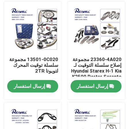
23360-4A020 مجموعة
13501-0C020 مجموعة
إصلاح سلسلة التوقيت لـ
سلسلة توقيت المحرك
Hyundai Starex H-1 Kia
لتويوتا 2TR
K2500 Porter Sorento
إرسال استفسار
إرسال استفسار
المنزل
المنتجات
فيديوهات