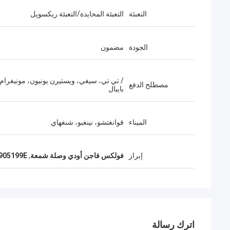
التعبئة
التعبئة المحايدة/التعبئة ريكسويل
الجودة
مضمون
/ تي تي، سيغي، ويستيرن يونيون، مونيغرام،
مصطلح الدفع
بايبال
الميناء
قوانغتشو، نينغبو، شنغهاي
إبراز
فولكس فاجن أودي وصلة شمعة
,
04C905199E وصلة
اترك رسالة