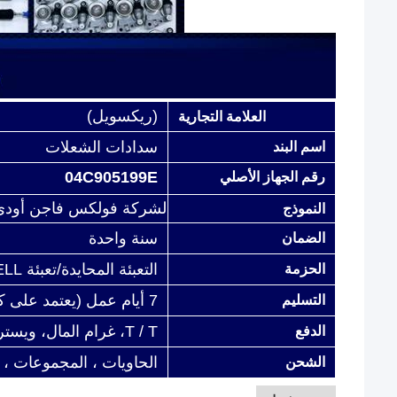
(ريكسويل)
العلامة التجارية
سدادات الشعلات
اسم البند
04C905199E
رقم الجهاز الأصلي
لشركة فولكس فاجن أودي
النموذج
سنة واحدة
الضمان
التعبئة المحايدة/تعبئة REXWELL/حسب متطلبات العملاء
الحزمة
7 أيام عمل (يعتمد على كمية الطلب)
التسليم
T / T، غرام المال، ويسترن يونيون، باي بال، L / C
الدفع
الحاويات ، المجموعات ،
الشحن