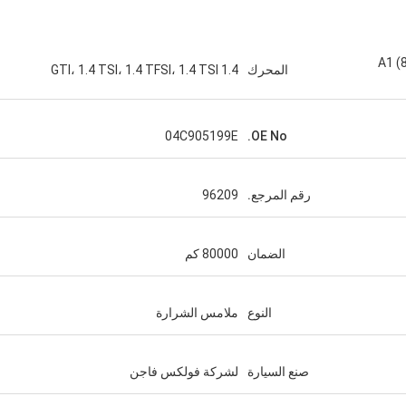
A1 (
المحرك
1.4 GTI، 1.4 TSI، 1.4 TFSI، 1.4 TSI
04C905199E
OE No.
رقم المرجع.
96209
الضمان
80000 كم
النوع
ملامس الشرارة
صنع السيارة
لشركة فولكس فاجن