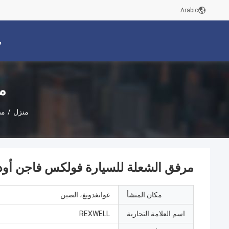
Arabic
م
م
منزل
/
مش
مرفق الشعلة للسيارة فولكس فاجن أودي 905199E
مكان المنشأ
غوانغدونغ، الصين
اسم العلامة التجارية
REXWELL