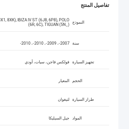
تفاصيل المنتج
8X1, 8XK), IBIZA IV ST (6J8, 6P8), POLO
النموذج
(6R, 6C), TIGUAN (5N_)
سنة
2007-، 2009-، 2010-، 2010-
تجهيز السيارة
فولكس فاجن، سيات، أودي
الحجم
المعيار
طراز السيارة
لتيغوان
المواد
جيل السيليكا