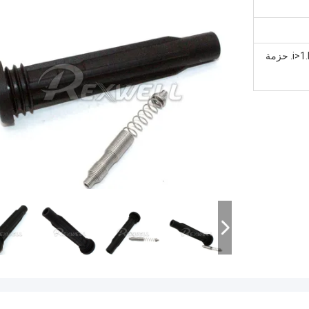
<i>1.Rexwell Brand Package</i> <b>1. حزمة