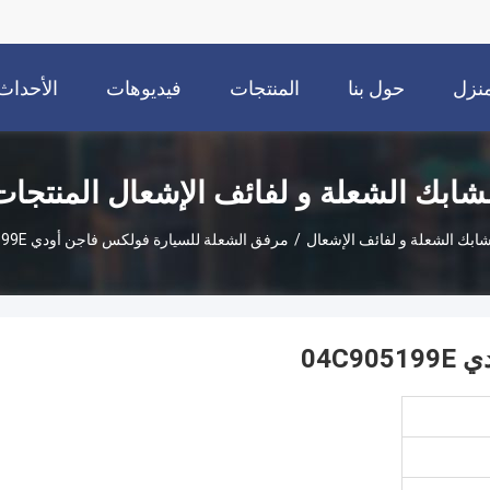
نزل
حول بنا
المنتجات
فيديوهات
الأحداث
شابك الشعلة و لفائف الإشعال المنتجات
ابك الشعلة و لفائف الإشعال
/
مرفق الشعلة للسيارة فولكس فاجن أودي 04C905199E
04C