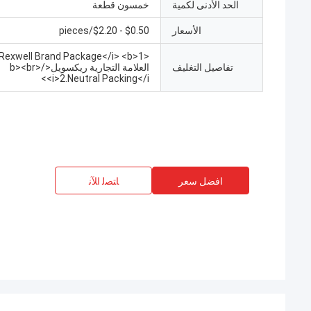
الحد الأدنى لكمية
خمسون قطعة
الأسعار
$0.50 - $2.20/pieces
تفاصيل التغليف
العلامة التجارية ريكسويل</b><br>
<i>2.Neutral Packing</i>
افضل سعر
ﺎﺘﺼﻟ ﺍﻶﻧ