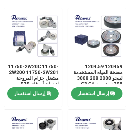
11750-2W20C 11750-
120459 1204.59
مضخة المياه المستخدمة
2W200 11750-2W201
لبيجو 2008 208 3008
مشغل حزام المروحة
308 سيتروين C3 C4
لنيسان أورفان E25
ZD30 Patrol Y61
المنزل
إرسال استفسار
إرسال استفسار
المنتجات
فيديوهات