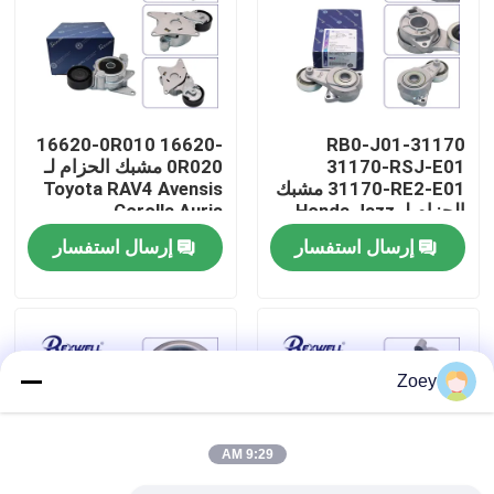
حولنا
جولة في المصنع
16620-0R010 16620-
31170-RB0-J01
31170-RSJ-E01
0R020 مشبك الحزام لـ
31170-RE2-E01 مشبك
Toyota RAV4 Avensis
مراقبة الجودة
الحزام لـ Honda Jazz
Corolla Auris
City Civic
إرسال استفسار
إرسال استفسار
اتصل بنا
أخبار
Zoey
حالات
9:29 AM
اطلب اقتباس