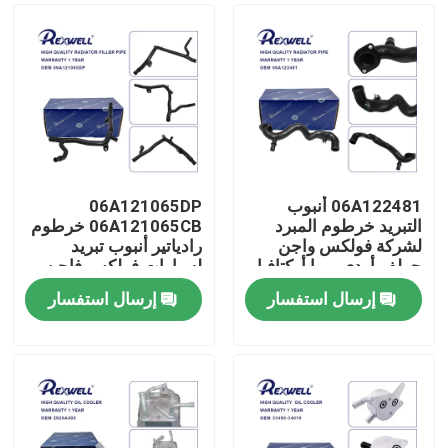
06A122481 أنبوب
06A121065DP
التبريد خرطوم المبرد
06A121065CB خرطوم
لشركة فولكس واجن
رادياتير أنبوب تبريد
جولف أودي بورا أوكتافيا
لسيارات فولكس فاجن
جيتا جولف أودي سيات
إرسال استفسار
إرسال استفسار
سكودا
المنزل
المنتجات
فيديوهات