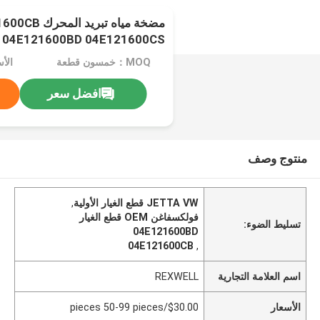
مضخة مياه تبريد ا
04E121600BD 04E121600CS لـ AUDI A1 Q3
MOQ：خمسون قطعة
افضل سعر
منتوج وصف
JETTA VW قطع الغيار الأولية
,
فولكسفاغن OEM قطع الغيار
تسليط الضوء:
04E121600BD
04E121600CB
,
اسم العلامة التجارية
REXWELL
الأسعار
$30.00/pieces 50-99 pieces