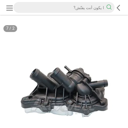
7
/
2