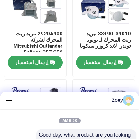
حولنا
33490-34010 تبريد
2920A400 تبريد زيت
جولة في المصنع
زيت المحرك لـ تويوتا
المحرك لشركة
توندرا لاند كروزر سيكويا
Mitsubishi Outlander
Eclipse GF7 GF8
مراقبة الجودة
2012-2016
إرسال استفسار
إرسال استفسار
اتصل بنا
أخبار
Zoey
حالات
6:08 AM
Good day, what product are you looking 
اطلب اقتباس