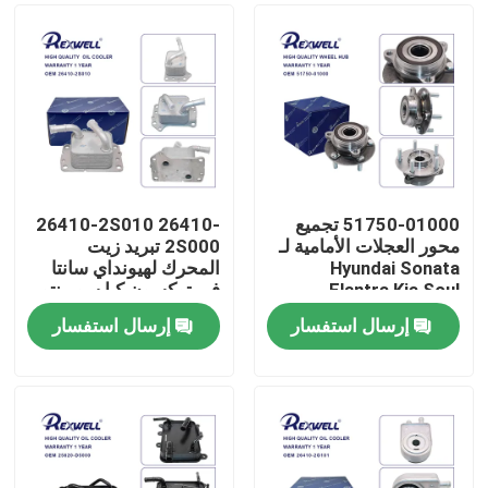
51750-01000 تجميع
26410-2S010 26410-
محور العجلات الأمامية لـ
2S000 تبريد زيت
Hyundai Sonata
المحرك لهيونداي سانتا
Elantra Kia Soul
في توكسون كيا سورينتو
إرسال استفسار
إرسال استفسار
المنزل
المنتجات
فيديوهات