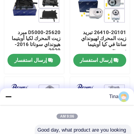
حولنا
26410-2G101 تبريد
25620-D5000 مبرد
جولة في المصنع
زيت المحرك لهيونداي
زيت المحرك لكيا أوبتيما
سانتا في كيا أوبتيما
هيونداي سوناتا 2016-
سورينتو
2020
مراقبة الجودة
إرسال استفسار
إرسال استفسار
اتصل بنا
أخبار
Tina
حالات
9:06 AM
Good day, what product are you looking 
اطلب اقتباس