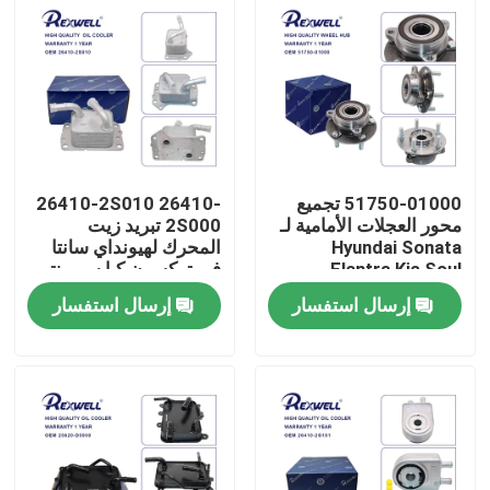
51750-01000 تجميع
26410-2S010 26410-
محور العجلات الأمامية لـ
2S000 تبريد زيت
Hyundai Sonata
المحرك لهيونداي سانتا
Elantra Kia Soul
في توكسون كيا سورينتو
إرسال استفسار
إرسال استفسار
المنزل
المنتجات
فيديوهات