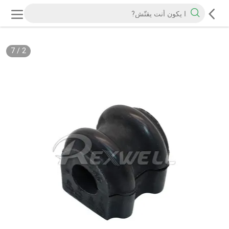
7
/
2