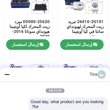
حولنا
26410-2G101 تبريد
25620-D5000 مبرد
زيت المحرك لهيونداي
زيت المحرك لكيا أوبتيما
جولة في المصنع
سانتا في كيا أوبتيما
هيونداي سوناتا 2016-
سورينتو
2020
إرسال استفسار
إرسال استفسار
مراقبة الجودة
اتصل بنا
Tina
أخبار
11:05 AM
حالات
Good day, what product are you looking 
for?
اطلب اقتباس
25610-L0010 تبريد
25100-02577 25100-