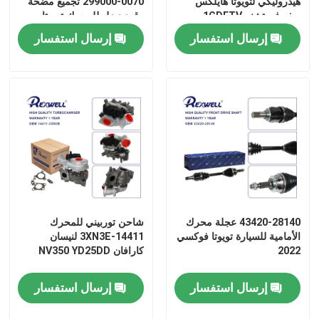
هيدروليكي لتويوتا هايلكس
299000-0070 تجميع مضخة
ريفو فورتشنر 1GDFTV
وقود ديزل للمحرك تويوتا
2GDFTV
هايلكس ريفو برادو فورتشنر
إرسال استفسار
إرسال استفسار
1GD 2GD
43420-28140 عجلة محرك
شاحن توربيني للمحرك
الأمامية للسيارة تويوتا فوكسي
14411-3XN3E لنيسان
2022
كارافان NV350 YD25DD
إرسال استفسار
إرسال استفسار