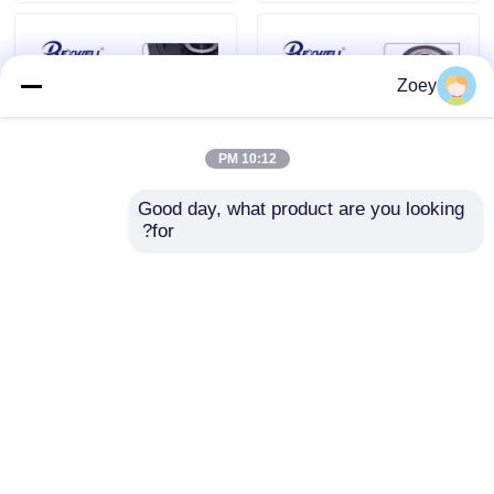
Zoey
10:12 PM
Good day, what product are you looking 
for?
51750-01000 تجميع محور
13408-75030 13408-
العجلات الأمامية لـ Hyundai
75020 13408-75010 محرك
Sonata Elantra Kia Soul
عجلة التقطير للسيارة تويوتا
هيلوكس كوستر لاند كروزر
هاياس فان 1RZ 2RZ 3RZ
إرسال استفسار
إرسال استفسار
المنزل
المنتجات
منزل
حول نا
اتصل بنا
Desktop Site
خريطة الموقع
سياسة الخصوصية
فيديوهات