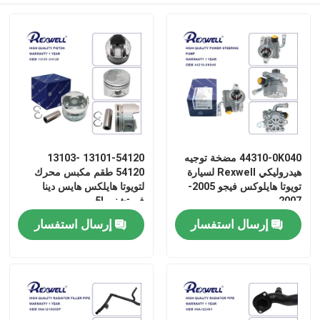
44310-0K040 مضخة توجيه
13101-54120 13103-
هيدروليكي Rexwell لسيارة
54120 طقم مكبس محرك
تويوتا هايلوكس فيجو 2005-
لتويوتا هايلكس هايس دينا
2007
فورتشنر 5L
إرسال استفسار
إرسال استفسار