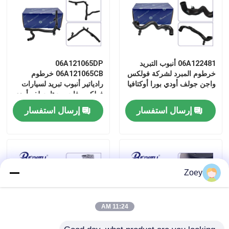
06A122481 أنبوب التبريد
06A121065DP
خرطوم المبرد لشركة فولكس
06A121065CB خرطوم
واجن جولف أودي بورا أوكتافيا
رادياتير أنبوب تبريد لسيارات
فولكس فاجن جيتا جولف أودي
سيات سكودا
إرسال استفسار
إرسال استفسار
Zoey
11:24 AM