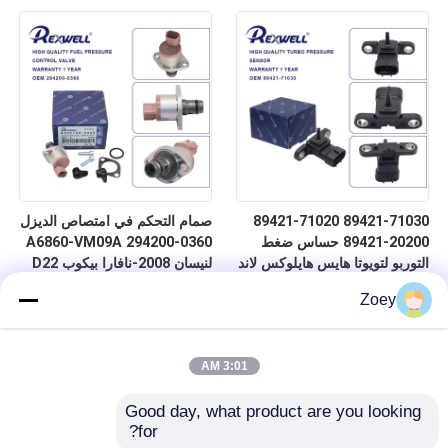
Prius Avensis
6WF1 6WG1 6UZ1 نيسان
89421-71030 89421-71020
صمام التحكم في امتصاص الديزل
89421-20200 حساس ضغط
A6860-VM09A 294200-0360
التوربو لتويوتا هايس هايلوكس لاند
لنيسان 2008-نافارا بيكوب D22
كروزر فور رنر بريوس كورولا
Zoey
ياريس أفينسيس
3:01 AM
Good day, what product are you looking 
for?