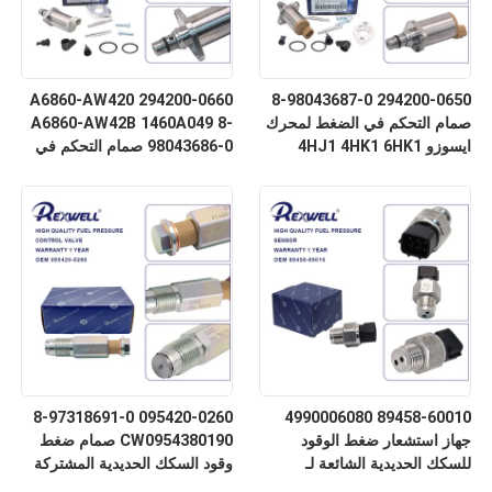
294200-0660 A6860-AW420
294200-0650 8-98043687-0
صمام التحكم في الضغط لمحرك
A6860-AW42B 1460A049 8-
ايسوزو 4HJ1 4HK1 6HK1
98043686-0 صمام التحكم في
الشفط لنيسان ألميرا نافارا
NP300 إكس تريل بريميرا
ميتسوبيشي
095420-0260 8-97318691-0
89458-60010 4990006080
جهاز استشعار ضغط الوقود
CW0954380190 صمام ضغط
للسكك الحديدية الشائعة لـ
وقود السكك الحديدية المشتركة
Toyota Hilux Corolla RAV4
لشاحنات إيسوزو 4HK1 6HK1