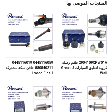
المنتجات الموصى بها
2904109XPW01A طقم وصلة
0445116059 0445116019
كروية لتعليق السيارات لـ Great
580540211 حاقن سكة مشتركة
Wall
لـ I-veco Fiat