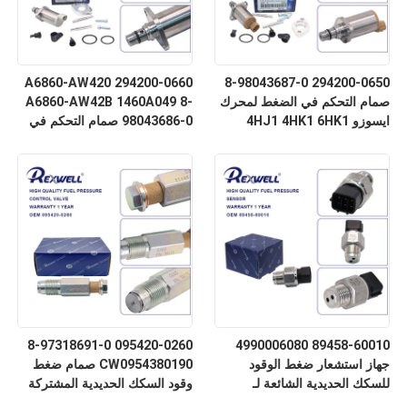
294200-0660 A6860-AW420
294200-0650 8-98043687-0
صمام التحكم في الضغط لمحرك
A6860-AW42B 1460A049 8-
ايسوزو 4HJ1 4HK1 6HK1
98043686-0 صمام التحكم في
الشفط لنيسان ألميرا نافارا
NP300 إكس تريل بريميرا
ميتسوبيشي
095420-0260 8-97318691-0
89458-60010 4990006080
جهاز استشعار ضغط الوقود
CW0954380190 صمام ضغط
للسكك الحديدية الشائعة لـ
وقود السكك الحديدية المشتركة
Toyota Hilux Corolla RAV4
لشاحنات إيسوزو 4HK1 6HK1