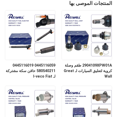
المنتجات الموصى بها
2904109XPW01A طقم وصلة
0445116059 0445116019
كروية لتعليق السيارات لـ Great
580540211 حاقن سكة مشتركة
Wall
لـ I-veco Fiat