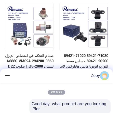
Prius Avensis
6WF1 6WG1 6UZ1 نيسان
89421-71030 89421-71020
صمام التحكم في امتصاص الديزل
89421-20200 حساس ضغط
A6860-VM09A 294200-0360
التوربو لتويوتا هايس هايلوكس لاند
لنيسان 2008-نافارا بيكوب D22
كروزر فور رنر بريوس كورولا
Zoey
ياريس أفينسيس
6:29 PM
Good day, what product are you looking 
for?